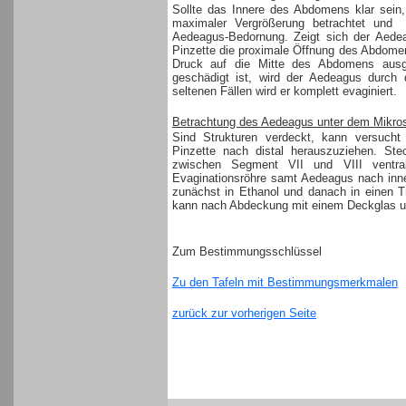
Sollte das Innere des Abdomens klar sein
maximaler Vergrößerung betrachtet und
Aedeagus-Bedornung. Zeigt sich der Aede
Pinzette die proximale Öffnung des Abdomen
Druck auf die Mitte des Abdomens ausg
geschädigt ist, wird der Aedeagus durch 
seltenen Fällen wird er komplett evaginiert.
Betrachtung des Aedeagus unter dem Mikro
Sind Strukturen verdeckt, kann versucht
Pinzette nach distal herauszuziehen. S
zwischen Segment VII und VIII ventral
Evaginationsröhre samt Aedeagus nach inn
zunächst in Ethanol und danach in einen T
kann nach Abdeckung mit einem Deckglas un
Zum Bestimmungsschlüssel
Zu den Tafeln mit Bestimmungsmerkmalen
zurück zur vorherigen Seite